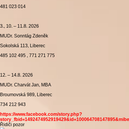
481 023 014
3., 10. – 11.8. 2026
MUDr. Sonntág Zdeněk
Sokolská 113, Liberec
485 102 495 , 771 271 775
12. – 14.8. 2026
MUDr. Charvát Jan, MBA
Broumovská 989, Liberec
734 212 943
https://www.facebook.com/story.php?
story_fbid=1492474952919429&id=100064708147895&mib
Řidiči pozor