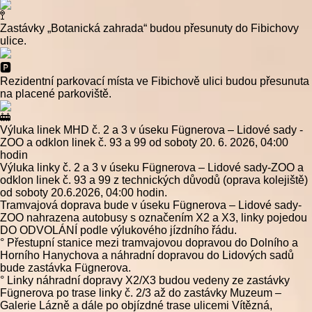
Zastávky „Botanická zahrada“ budou přesunuty do Fibichovy
ulice.
Rezidentní parkovací místa ve Fibichově ulici budou přesunuta
na placené parkoviště.
Výluka linek MHD č. 2 a 3 v úseku Fügnerova – Lidové sady -
ZOO a odklon linek č. 93 a 99 od soboty 20. 6. 2026, 04:00
hodin
Výluka linky č. 2 a 3 v úseku Fügnerova – Lidové sady-ZOO a
odklon linek č. 93 a 99 z technických důvodů (oprava kolejiště)
od soboty 20.6.2026, 04:00 hodin.
Tramvajová doprava bude v úseku Fügnerova – Lidové sady-
ZOO nahrazena autobusy s označením X2 a X3, linky pojedou
DO ODVOLÁNÍ podle výlukového jízdního řádu.
° Přestupní stanice mezi tramvajovou dopravou do Dolního a
Horního Hanychova a náhradní dopravou do Lidových sadů
bude zastávka Fügnerova.
° Linky náhradní dopravy X2/X3 budou vedeny ze zastávky
Fügnerova po trase linky č. 2/3 až do zastávky Muzeum –
Galerie Lázně a dále po objízdné trase ulicemi Vítězná,