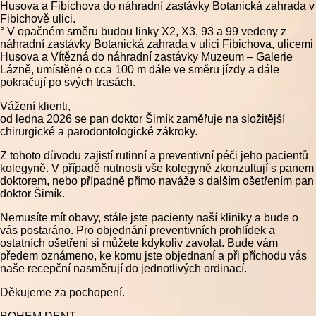
Husova a Fibichova do náhradní zastávky Botanická zahrada v
Fibichově ulici.
° V opačném směru budou linky X2, X3, 93 a 99 vedeny z
náhradní zastávky Botanická zahrada v ulici Fibichova, ulicemi
Husova a Vítězná do náhradní zastávky Muzeum – Galerie
Lázně, umístěné o cca 100 m dále ve směru jízdy a dále
pokračují po svých trasách.
Vážení klienti,
od ledna 2026 se pan doktor Šimík zaměřuje na složitější
chirurgické a parodontologické zákroky.
Z tohoto důvodu zajistí rutinní a preventivní péči jeho pacientů
kolegyně. V případě nutnosti vše kolegyně zkonzultují s panem
doktorem, nebo případně přímo naváže s dalším ošetřením pan
doktor Šimík.
Nemusíte mít obavy, stále jste pacienty naší kliniky a bude o
vás postaráno. Pro objednání preventivních prohlídek a
ostatních ošetření si můžete kdykoliv zavolat. Bude vám
předem oznámeno, ke komu jste objednaní a při příchodu vás
naše recepční nasměrují do jednotlivých ordinací.
Děkujeme za pochopení.