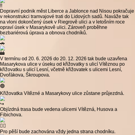
Dopravní podnik měst Liberce a Jablonce nad Nisou
pokračuje
v rekonstrukci tramvajové trati do Lidových sadů. Naváže tak
na vloni dokončený úsek v Riegrově ulici a v letošním roce
opraví úsek v Masarykově ulici. Zároveň proběhne
bezbariérová úprava a obnova chodníků.
V termínu od 20. 6. 2026 do 20. 12. 2026 tak bude uzavřena
Masarykova ulice v úseku od křižovatky s ulicí Vítěznou po
křižovatku s ulicí Lesní, včetně křižovatek s ulicemi Lesní,
Dvořákova, Škroupova.
Křižovatka Vítězné a Masarykovy ulice zůstane průjezdná.
Objízdná trasa bude vedena ulicemi Vítězná, Husova a
Fibichova.
Pro pěší bude zachována vždy jedna strana chodníku.