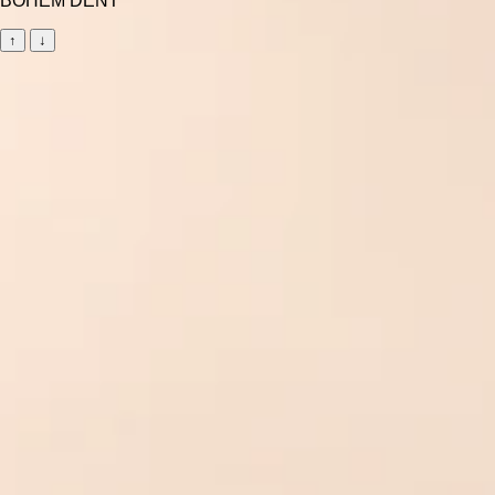
BOHEM DENT
↑
↓