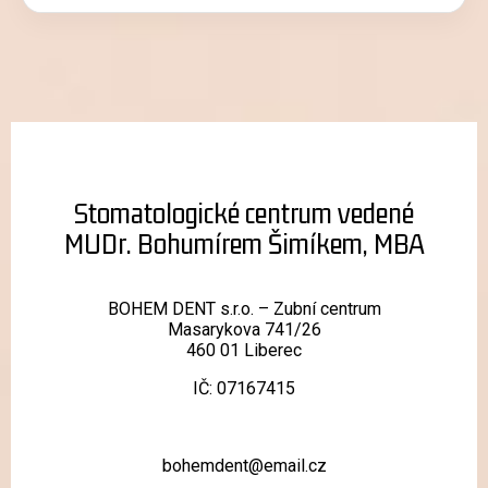
Stomatologické centrum vedené
MUDr. Bohumírem Šimíkem, MBA
BOHEM DENT s.r.o. – Zubní centrum
Masarykova 741/26
460 01 Liberec
IČ: 07167415
bohemdent@email.cz