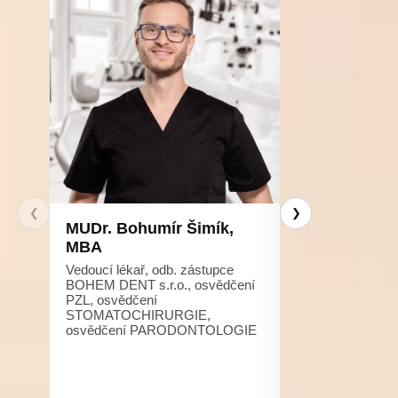
❮
❯
MUDr. Bohumír Šimík,
Ing. Helena Š
MBA
DiS., MBA
Vedoucí lékař, odb. zástupce
Manager, dentální
BOHEM DENT s.r.o., osvědčení
zubní instrumentá
PZL, osvědčení
designerka
STOMATOCHIRURGIE,
osvědčení PARODONTOLOGIE