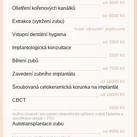
od 3600 Kč
Ošetření kořenových kanálků
od 6000 Kč
Extrakce (vytržení zubu)
hradí zdravotní pojišťovna
Vstupní dentální hygiena
od 2950 Kč
Implantologická konzultace
1500 Kč
Bělení zubů
od 7500 Kč
Zavedení zubního implantátu
od 16000 Kč
Šroubovaná celokeramická korunka na implantát
od 16000 Kč
CBCT
1500 Kč
možno zhotovit i pro ostatní zdravotnická zařízení, nutná žádanka a
specifikace oblasti + FOV
Autotransplantace zubu
od 8000 Kč