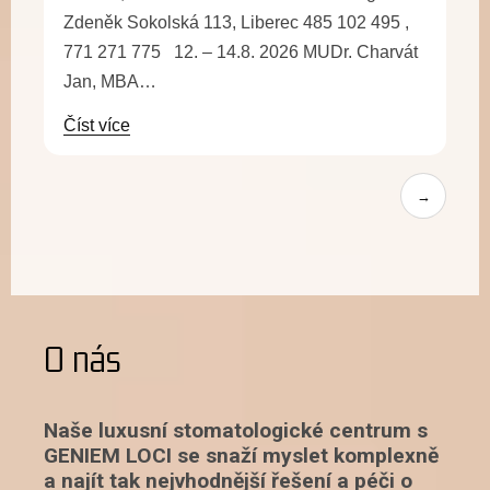
Zdeněk Sokolská 113, Liberec 485 102 495 ,
771 271 775 12. – 14.8. 2026 MUDr. Charvát
Jan, MBA…
Číst více
→
O nás
Naše luxusní stomatologické centrum s
GENIEM LOCI se snaží myslet komplexně
a najít tak nejvhodnější řešení a péči o