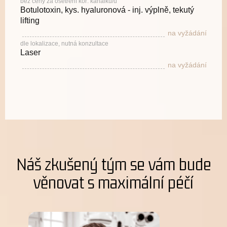
bez ceny za ošetření koř. kanálku/ů
Botulotoxin, kys. hyaluronová - inj. výplně, tekutý
lifting
na vyžádání
dle lokalizace, nutná konzultace
Laser
na vyžádání
Náš zkušený tým se vám bude
věnovat s maximální péčí