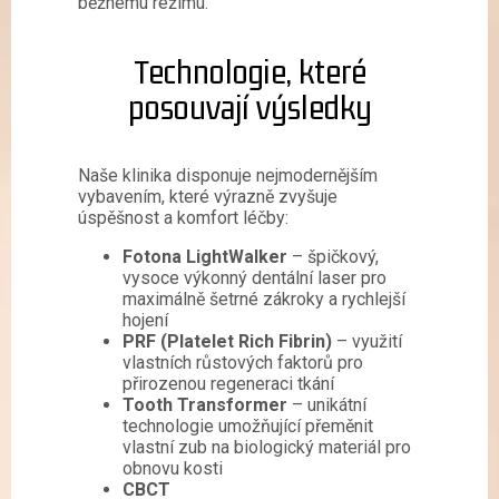
běžnému režimu.
Technologie, které
posouvají výsledky
Naše klinika disponuje nejmodernějším
vybavením, které výrazně zvyšuje
úspěšnost a komfort léčby:
Fotona LightWalker
– špičkový,
vysoce výkonný dentální laser pro
maximálně šetrné zákroky a rychlejší
hojení
PRF (Platelet Rich Fibrin)
– využití
vlastních růstových faktorů pro
přirozenou regeneraci tkání
Tooth Transformer
– unikátní
technologie umožňující přeměnit
vlastní zub na biologický materiál pro
obnovu kosti
CBCT