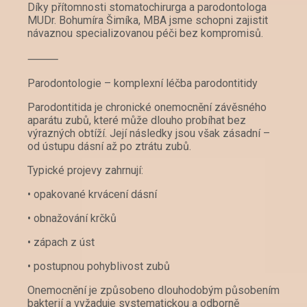
Díky přítomnosti stomatochirurga a parodontologa
MUDr. Bohumíra Šimíka, MBA jsme schopni zajistit
návaznou specializovanou péči bez kompromisů.
⸻
Parodontologie – komplexní léčba parodontitidy
Parodontitida je chronické onemocnění závěsného
aparátu zubů, které může dlouho probíhat bez
výrazných obtíží. Její následky jsou však zásadní –
od ústupu dásní až po ztrátu zubů.
Typické projevy zahrnují:
• opakované krvácení dásní
• obnažování krčků
• zápach z úst
• postupnou pohyblivost zubů
Onemocnění je způsobeno dlouhodobým působením
bakterií a vyžaduje systematickou a odborně