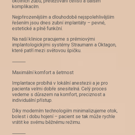
okolních zubů, přetěžování čelisti a dalším
komplikacím.
Nejpřirozenějším a dlouhodobě nejspolehlivějším
řešením jsou dnes zubní implantáty – pevné,
estetické a plně funkční.
Na naší klinice pracujeme s prémiovými
implantologickými systémy Straumann a Oktagon,
které patří mezi světovou špičku.
⸻
Maximální komfort a šetrnost
Implantace probíhá v lokální anestezii a je pro
pacienta velmi dobře snesitelná. Celý proces
vedeme s důrazem na komfort, preciznost a
individuální přístup.
Díky moderním technologiím minimalizujeme otok,
bolest i dobu hojení – pacient se tak může rychle
vrátit ke svému běžnému režimu.
⸻