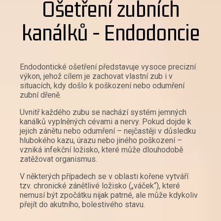
Ošetření zubních
kanálků - Endodoncie
Endodontické ošetření představuje vysoce precizní
výkon, jehož cílem je zachovat vlastní zub i v
situacích, kdy došlo k poškození nebo odumření
zubní dřeně.
Uvnitř každého zubu se nachází systém jemných
kanálků vyplněných cévami a nervy. Pokud dojde k
jejich zánětu nebo odumření – nejčastěji v důsledku
hlubokého kazu, úrazu nebo jiného poškození –
vzniká infekční ložisko, které může dlouhodobě
zatěžovat organismus.
V některých případech se v oblasti kořene vytváří
tzv. chronické zánětlivé ložisko („váček“), které
nemusí být zpočátku nijak patrné, ale může kdykoliv
přejít do akutního, bolestivého stavu.