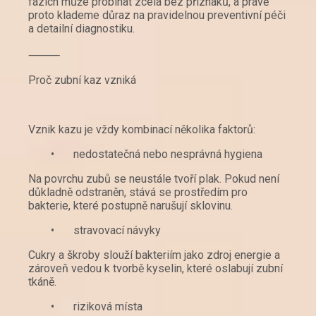
fázích může probíhat zcela bez příznaků, a právě
proto klademe důraz na pravidelnou preventivní péči
a detailní diagnostiku.
⸻
Proč zubní kaz vzniká
Vznik kazu je vždy kombinací několika faktorů:
•
nedostatečná nebo nesprávná hygiena
Na povrchu zubů se neustále tvoří plak. Pokud není
důkladně odstraněn, stává se prostředím pro
bakterie, které postupně narušují sklovinu.
•
stravovací návyky
Cukry a škroby slouží bakteriím jako zdroj energie a
zároveň vedou k tvorbě kyselin, které oslabují zubní
tkáně.
•
riziková místa