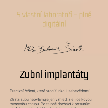
S vlastní laboratoří – plně
digitální
Zubní implantáty
Precizní řešení, které vrací funkci i sebevědomí
Ztráta zubu neovlivňuje jen vzhled, ale i celkovou
rovnováhu chrupu. Postupně dochází k posunům