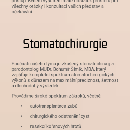
přístup. Během vyšetření máte dostatek prostoru pro
všechny otázky i konzultaci vašich představ a
očekávání.
Stomatochirurgie
Součástí našeho týmu je zkušený stomatochirurg a
parodontolog MUDr. Bohumír Šimík, MBA, který
zajišťuje kompletní spektrum stomatochirurgických
výkonů s důrazem na maximální preciznost, šetrnost
a dlouhodobý výsledek.
Provádíme široké spektrum zákroků, včetně:
•
autotransplantace zubů
•
chirurgického odstranění cyst
•
resekcí kořenových hrotů