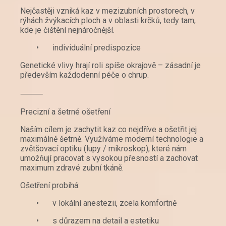
Nejčastěji vzniká kaz v mezizubních prostorech, v
rýhách žvýkacích ploch a v oblasti krčků, tedy tam,
kde je čištění nejnáročnější.
•
individuální predispozice
Genetické vlivy hrají roli spíše okrajově – zásadní je
především každodenní péče o chrup.
⸻
Precizní a šetrné ošetření
Naším cílem je zachytit kaz co nejdříve a ošetřit jej
maximálně šetrně. Využíváme moderní technologie a
zvětšovací optiku (lupy / mikroskop), které nám
umožňují pracovat s vysokou přesností a zachovat
maximum zdravé zubní tkáně.
Ošetření probíhá:
•
v lokální anestezii, zcela komfortně
•
s důrazem na detail a estetiku