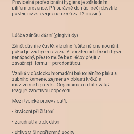
Pravidelná profesionální hygiena je základním
pilířem prevence. Při správné domácí péči obvykle
postačí návštěva jednou za 6 až 12 měsíců.
⸻
Léčba zánětu dásní (gingivitidy)
Zánět dásní je časté, ale plně řešitelné onemocnění,
pokud je zachyceno včas. V počátečních fázích bývá
nenápadný, přesto může bez léčby přejít v
závažnější formu – parodontitidu.
Vzniká v důsledku hromadění bakteriálního plaku a
zubního kamene, zejména v oblasti krčků a
mezizubních prostor. Organismus na tuto zátěž
reaguje zánětlivou odpovědí.
Mezi typické projevy patří:
• krvácení při čištění
• zarudnutí a otok dásní
• citlivost či nepříjemné pocity