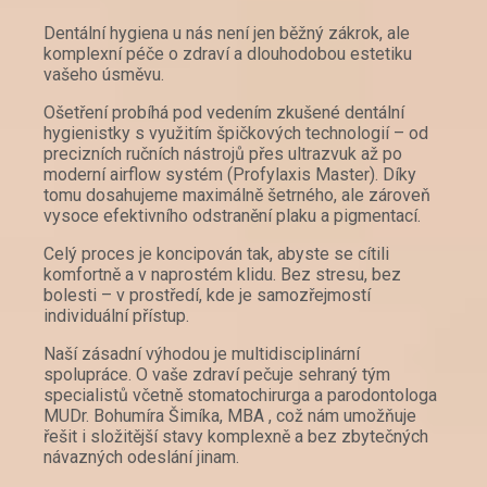
Dentální hygiena u nás není jen běžný zákrok, ale
komplexní péče o zdraví a dlouhodobou estetiku
vašeho úsměvu.
Ošetření probíhá pod vedením zkušené dentální
hygienistky s využitím špičkových technologií – od
precizních ručních nástrojů přes ultrazvuk až po
moderní airflow systém (Profylaxis Master). Díky
tomu dosahujeme maximálně šetrného, ale zároveň
vysoce efektivního odstranění plaku a pigmentací.
Celý proces je koncipován tak, abyste se cítili
komfortně a v naprostém klidu. Bez stresu, bez
bolesti – v prostředí, kde je samozřejmostí
individuální přístup.
Naší zásadní výhodou je multidisciplinární
spolupráce. O vaše zdraví pečuje sehraný tým
specialistů včetně stomatochirurga a parodontologa
MUDr. Bohumíra Šimíka, MBA , což nám umožňuje
řešit i složitější stavy komplexně a bez zbytečných
návazných odeslání jinam.